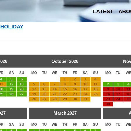
LATEST
ABO
 HOLIDAY
2026
October
2026
Nov
FR
SA
SU
MO
TU
WE
TH
FR
SA
SU
MO
TU
W
4
5
6
1
2
3
4
11
12
13
5
6
7
8
9
10
11
2
3
4
18
19
20
12
13
14
15
16
17
18
9
10
11
25
26
27
19
20
21
22
23
24
25
16
17
18
26
27
28
29
30
31
23
24
25
30
027
March
2027
A
FR
SA
SU
MO
TU
WE
TH
FR
SA
SU
MO
TU
W