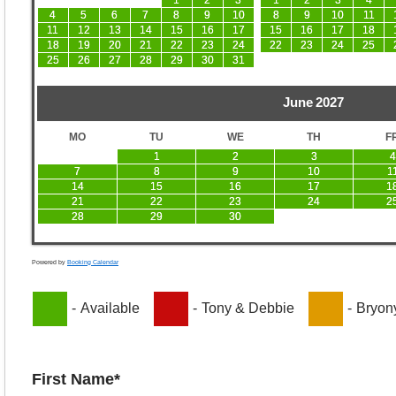
1
2
3
1
2
3
4
4
5
6
7
8
9
10
8
9
10
11
11
12
13
14
15
16
17
15
16
17
18
18
19
20
21
22
23
24
22
23
24
25
25
26
27
28
29
30
31
June
2027
MO
TU
WE
TH
F
1
2
3
4
7
8
9
10
1
14
15
16
17
1
21
22
23
24
2
28
29
30
Powered by
Booking Calendar
-
Available
-
Tony & Debbie
-
Bryon
First Name*