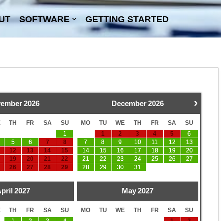
UT
SOFTWARE
GETTING STARTED
›
ember
2026
December
2026
E
TH
FR
SA
SU
MO
TU
WE
TH
FR
SA
SU
1
1
2
3
4
5
6
5
6
7
8
7
8
9
10
11
12
13
12
13
14
15
14
15
16
17
18
19
20
19
20
21
22
21
22
23
24
25
26
27
26
27
28
29
28
29
30
31
pril
2027
May
2027
E
TH
FR
SA
SU
MO
TU
WE
TH
FR
SA
SU