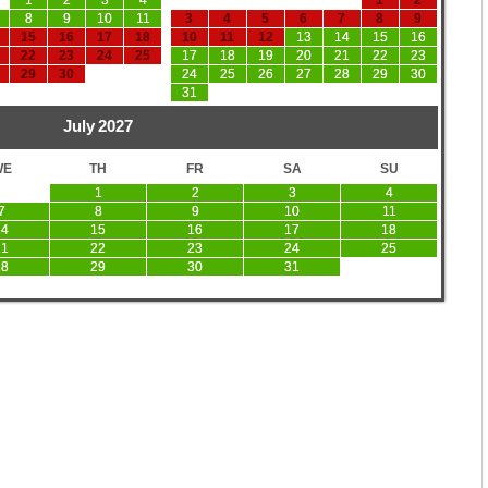
1
2
3
4
1
2
8
9
10
11
3
4
5
6
7
8
9
15
16
17
18
10
11
12
13
14
15
16
22
23
24
25
17
18
19
20
21
22
23
29
30
24
25
26
27
28
29
30
31
July
2027
WE
TH
FR
SA
SU
1
2
3
4
7
8
9
10
11
14
15
16
17
18
21
22
23
24
25
28
29
30
31