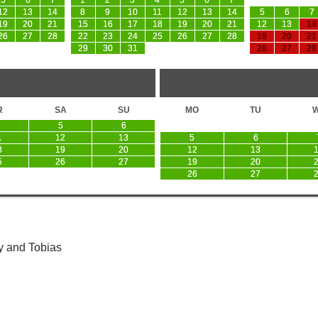
5
6
7
1
2
3
4
5
6
7
12
13
14
8
9
10
11
12
13
14
5
6
7
19
20
21
15
16
17
18
19
20
21
12
13
14
26
27
28
22
23
24
25
26
27
28
19
20
21
29
30
31
26
27
28
R
SA
SU
MO
TU
5
6
1
12
13
5
6
8
19
20
12
13
5
26
27
19
20
26
27
y and Tobias